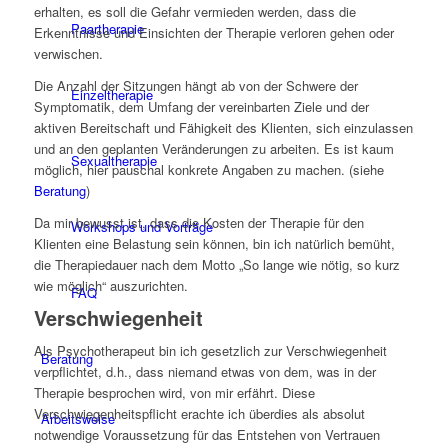
erhalten, es soll die Gefahr vermieden werden, dass die
Paartherapie
Erkenntnisse und Einsichten der Therapie verloren gehen oder
verwischen.
Die Anzahl der Sitzungen hängt ab von der Schwere der
Einzeltherapie
Symptomatik, dem Umfang der vereinbarten Ziele und der
aktiven Bereitschaft und Fähigkeit des Klienten, sich einzulassen
und an den geplanten Veränderungen zu arbeiten. Es ist kaum
Sexualtherapie
möglich, hier pauschal konkrete Angaben zu machen. (siehe
Beratung
)
Da mir bewusst ist, dass die Kosten der Therapie für den
Workshops und Vorträge
Klienten eine Belastung sein können, bin ich natürlich bemüht,
die Therapiedauer nach dem Motto „So lange wie nötig, so kurz
wie möglich“ auszurichten.
FAQ
Verschwiegenheit
Als Psychotherapeut bin ich gesetzlich zur Verschwiegenheit
Beratung
verpflichtet, d.h., dass niemand etwas von dem, was in der
Therapie besprochen wird, von mir erfährt. Diese
Verschwiegenheitspflicht erachte ich überdies als absolut
Arbeitsweise
notwendige Voraussetzung für das Entstehen von Vertrauen