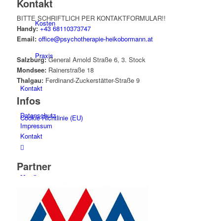
Kontakt
BITTE SCHRIFTLICH PER KONTAKTFORMULAR!!
Kosten
Handy:
+43 68110373747
Email:
office@psychotherapie-heikobormann.at
Praxis
Salzburg:
General Arnold Straße 6, 3. Stock
Mondsee:
Rainerstraße 18
Thalgau:
Ferdinand-Zuckerstätter-Straße 9
Kontakt
Infos
Datenschutz
Cookie-Richtlinie (EU)
Impressum
Kontakt
Partner
Menü