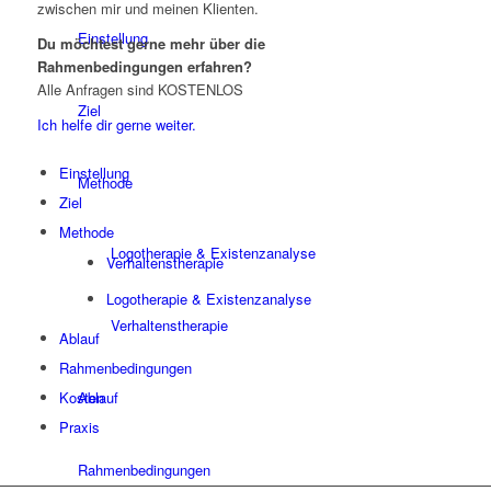
zwischen mir und meinen Klienten.
Einstellung
Du möchtest gerne mehr über die
Rahmenbedingungen erfahren?
Alle Anfragen sind KOSTENLOS
Ziel
Ich helfe dir gerne weiter.
Einstellung
Methode
Ziel
Methode
Logotherapie & Existenzanalyse
Verhaltenstherapie
Logotherapie & Existenzanalyse
Verhaltenstherapie
Ablauf
Rahmenbedingungen
Ablauf
Kosten
Praxis
Rahmenbedingungen