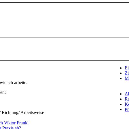
Ei
Zi
M
ie ich arbeite.
en:
Ab
R
Ko
Pr
/ Richtung/ Arbeitsweise
h Viktor Frankl
r Praxis ab?