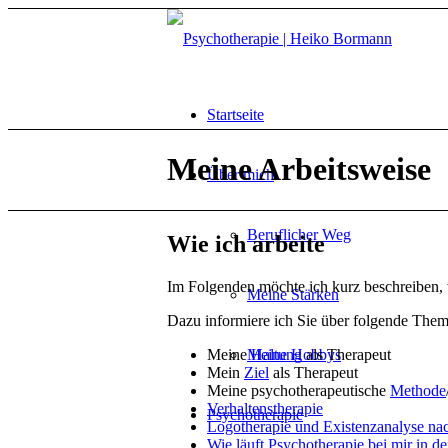
Startseite
Meine Arbeitsweise
Über mich
Beruflicher Weg
Wie ich arbeite
Im Folgenden möchte ich kurz beschreiben, w
Meine Stärken
Dazu informiere ich Sie über folgende Them
Meine
Haltung
als Therapeut
Meine Hobbys
Mein
Ziel
als Therapeut
Meine psychotherapeutische
Methode
Verhaltenstherapie
Psychotherapie
Logotherapie und Existenzanalyse nac
Wie läuft Psychotherapie bei mir in de