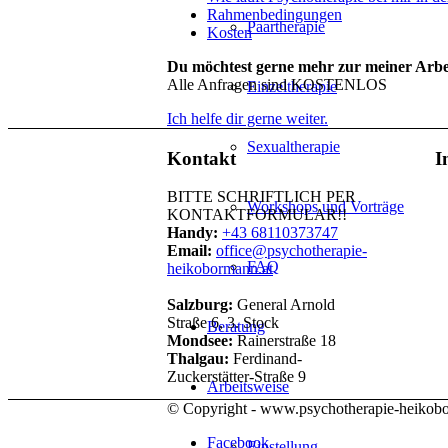
Rahmenbedingungen
Paartherapie
Kosten
Du möchtest gerne mehr zur meiner Arbe
Alle Anfragen sind KOSTENLOS
Einzeltherapie
Ich helfe dir gerne weiter.
Sexualtherapie
Kontakt
I
BITTE SCHRIFTLICH PER
Workshops und Vorträge
KONTAKTFORMULAR!!
Handy:
+43 68110373747
Email:
office@psychotherapie-
FAQ
heikobormann.at
Salzburg:
General Arnold
Straße 6, 3. Stock
Beratung
Mondsee:
Rainerstraße 18
Thalgau:
Ferdinand-
Zuckerstätter-Straße 9
Arbeitsweise
© Copyright - www.psychotherapie-heikob
Facebook
Einstellung