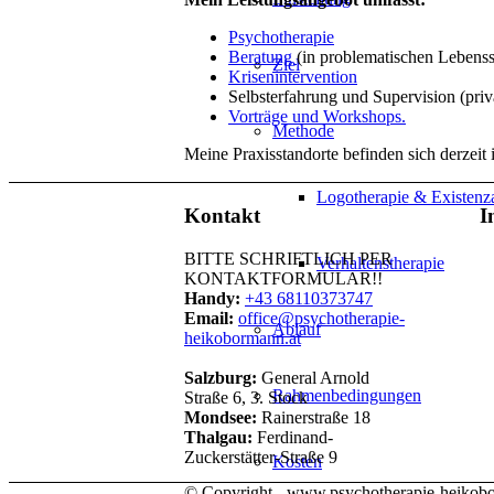
Psychotherapie
Beratung
(in problematischen Lebenss
Ziel
Krisenintervention
Selbsterfahrung und Supervision (pri
Vorträge und Workshops.
Methode
Meine Praxisstandorte befinden sich derzei
Logotherapie & Existenz
Kontakt
I
BITTE SCHRIFTLICH PER
Verhaltenstherapie
KONTAKTFORMULAR!!
Handy:
+43 68110373747
Email:
office@psychotherapie-
Ablauf
heikobormann.at
Salzburg:
General Arnold
Rahmenbedingungen
Straße 6, 3. Stock
Mondsee:
Rainerstraße 18
Thalgau:
Ferdinand-
Zuckerstätter-Straße 9
Kosten
© Copyright - www.psychotherapie-heikob