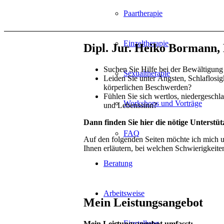
Paartherapie
Einzeltherapie
Dipl. Jur. Heiko Bormann, 
Suchen Sie Hilfe bei der Bewältigung 
Sexualtherapie
Leiden Sie unter Ängsten, Schlaflosigk
körperlichen Beschwerden?
Fühlen Sie sich wertlos, niedergeschl
Workshops und Vorträge
und Lebenssinn?
Dann finden Sie hier die nötige Unterstü
FAQ
Auf den folgenden Seiten möchte ich mich 
Ihnen erläutern, bei welchen Schwierigkeiten
Beratung
Arbeitsweise
Mein Leistungsangebot
Einstellung
Mein Leistungsangebot umfasst: